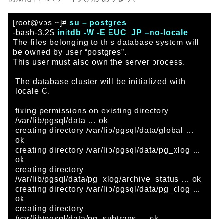
[root@vps ~]#
su – postgres
-bash-3.2$
initdb -W -E EUC_JP –no-locale
The files belonging to this database system will
be owned by user “postgres”.
This user must also own the server process.
The database cluster will be initialized with
locale C.
fixing permissions on existing directory
/var/lib/pgsql/data … ok
creating directory /var/lib/pgsql/data/global …
ok
creating directory /var/lib/pgsql/data/pg_xlog …
ok
creating directory
/var/lib/pgsql/data/pg_xlog/archive_status … ok
creating directory /var/lib/pgsql/data/pg_clog …
ok
creating directory
/var/lib/pgsql/data/pg_subtrans … ok