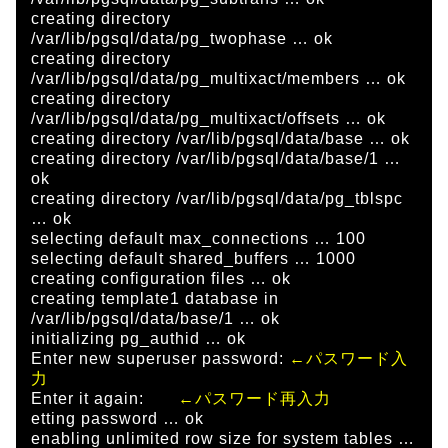
creating directory
/var/lib/pgsql/data/pg_twophase … ok
creating directory
/var/lib/pgsql/data/pg_multixact/members … ok
creating directory
/var/lib/pgsql/data/pg_multixact/offsets … ok
creating directory /var/lib/pgsql/data/base … ok
creating directory /var/lib/pgsql/data/base/1 …
ok
creating directory /var/lib/pgsql/data/pg_tblspc
… ok
selecting default max_connections … 100
selecting default shared_buffers … 1000
creating configuration files … ok
creating template1 database in
/var/lib/pgsql/data/base/1 … ok
initializing pg_authid … ok
Enter new superuser password:
←パスワード入
力
Enter it again:
←パスワード再入力
etting password … ok
enabling unlimited row size for system tables …