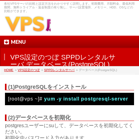
各社VPSサーバの比較と設定方法をわかりやすく説明します。初期費用、月額料金、最低利用
期間、無料トライアル・返金制度の有り無し、サーバ設置場所、メモリー、HDD、OSなどの
比較ができます。
MENU
VPS設定のつぼ SPPDレンタルサ
ーバ データベース(PostgreSQL)
HOME
»
VPS設定のつぼ
»
SPPDレンタルサーバ
» データベース(PostgreSQL)
(1)PostgreSQLをインストール
[root@vps ~]#
yum -y install postgresql-server
(2)データベースを初期化
postgresユーザーにsuして、データベースを初期化してく
ださい。
初期化中パスワード入力があります。