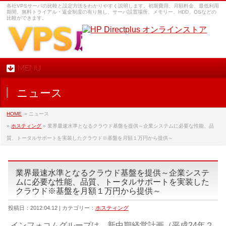
各社VPSサーバの比較と設定方法をわかりやすく説明します。初期費用、月額料金、最低利用
期間、無料トライアル・返金制度の有り無し、サーバ設置場所、メモリー、HDD、OSなどの
比較ができます。
MENU
ニュース
HOME
» ニュース
»
ホスティング
» 業界最速水準となるクラウド基盤を提供～企業システムに必要な性能、品
質、トータルサポートを実装したクラウド※基盤を月額１万円から提供～
業界最速水準となるクラウド基盤を提供～企業システ
ムに必要な性能、品質、トータルサポートを実装した
クラウド※基盤を月額１万円から提供～
投稿日：2012.04.12 | カテゴリー：
ホスティング
インフォコムグループは、新中期経営計画（平成24年２