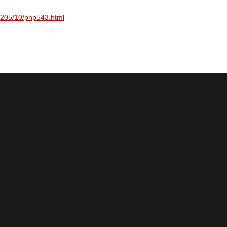
01205/10/php543.html